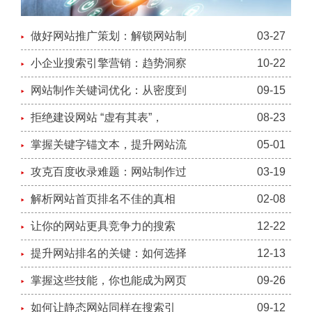
做好网站推广策划：解锁网站制
03-27
小企业搜索引擎营销：趋势洞察
10-22
网站制作关键词优化：从密度到
09-15
拒绝建设网站 “虚有其表”，
08-23
掌握关键字锚文本，提升网站流
05-01
攻克百度收录难题：网站制作过
03-19
解析网站首页排名不佳的真相
02-08
让你的网站更具竞争力的搜索
12-22
提升网站排名的关键：如何选择
12-13
掌握这些技能，你也能成为网页
09-26
如何让静态网站同样在搜索引
09-12